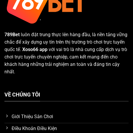
789Bet
luôn đặt trung thực lên hàng đầu, là nền tảng vững
chắc để xây dựng uy tín trên thị trường trò chơi trực tuyến
quốc tế.
Xoso66 app
với vai trò là nhà cung cấp dịch vụ trò
chơi trực tuyến chuyên nghiệp, cam kết mang đến cho
khách hàng những trải nghiệm an toàn và đáng tin cậy
nhất.
VỀ CHÚNG TÔI
Giới Thiệu Sân Chơi
Điều Khoản Điều Kiện