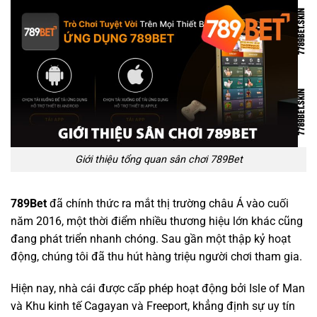
Giới thiệu tổng quan sân chơi 789Bet
789Bet
đã chính thức ra mắt thị trường châu Á vào cuối
năm 2016, một thời điểm nhiều thương hiệu lớn khác cũng
đang phát triển nhanh chóng. Sau gần một thập kỷ hoạt
động, chúng tôi đã thu hút hàng triệu người chơi tham gia.
Hiện nay, nhà cái được cấp phép hoạt động bởi Isle of Man
và Khu kinh tế Cagayan và Freeport, khẳng định sự uy tín