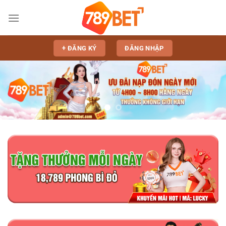
Chuyển
đến
nội
dung
+ ĐĂNG KÝ
ĐĂNG NHẬP