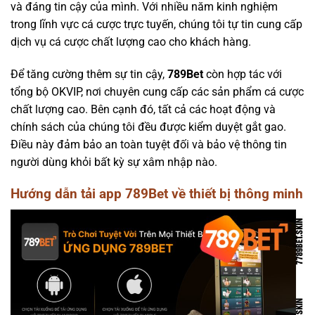
và đáng tin cậy của mình. Với nhiều năm kinh nghiệm
trong lĩnh vực cá cược trực tuyến, chúng tôi tự tin cung cấp
dịch vụ cá cược chất lượng cao cho khách hàng.
Để tăng cường thêm sự tin cậy,
789Bet
còn hợp tác với
tổng bộ OKVIP, nơi chuyên cung cấp các sản phẩm cá cược
chất lượng cao. Bên cạnh đó, tất cả các hoạt động và
chính sách của chúng tôi đều được kiểm duyệt gắt gao.
Điều này đảm bảo an toàn tuyệt đối và bảo vệ thông tin
người dùng khỏi bất kỳ sự xâm nhập nào.
Hướng dẫn tải app 789Bet về thiết bị thông minh